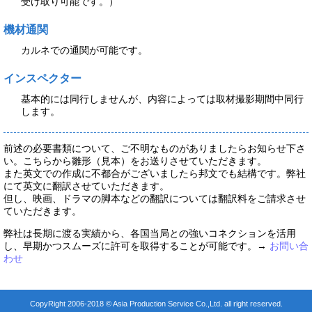
受け取り可能です。）
機材通関
カルネでの通関が可能です。
インスペクター
基本的には同行しませんが、内容によっては取材撮影期間中同行
します。
前述の必要書類について、ご不明なものがありましたらお知らせ下さ
い。こちらから雛形（見本）をお送りさせていただきます。
また英文での作成に不都合がございましたら邦文でも結構です。弊社
にて英文に翻訳させていただきます。
但し、映画、ドラマの脚本などの翻訳については翻訳料をご請求させ
ていただきます。
弊社は長期に渡る実績から、各国当局との強いコネクションを活用
し、早期かつスムーズに許可を取得することが可能です。→
お問い合
わせ
CopyRight 2006-2018 © Asia Production Service Co.,Ltd. all right reserved.