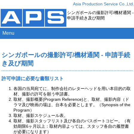
Asia Production Service Co.,Ltd.
シンガポールの撮影許可/機材通関 -
申請手続き及び期間
Menu
HOME
会社概要
シンガポールの撮影許可/機材通関 - 申請手続
業務実績
き及び期間
許可申請
許可申請に必要な書類リスト
お問い合わせ
各国の当局宛てに、制作会社のレターヘッドを用い本目的の取
材、撮影の許可を願う申請書。
取材、撮影概要(Program Reference)と、取材、撮影内容（ド
ラマ及び映画の場は、台本を必要とします。（Synopsis of the
Program）
取材、撮影スケジュール表。
取材、撮影スタッフリスト及び各自のパスポートコピー。（有
効期限6ヶ月以上：取材内容よっては、スタッフ各自の履歴書
が必要になります）