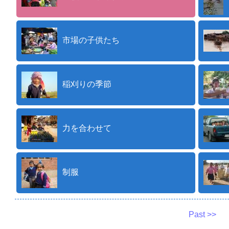
市場の子供たち
稲刈りの季節
力を合わせて
制服
Past >>