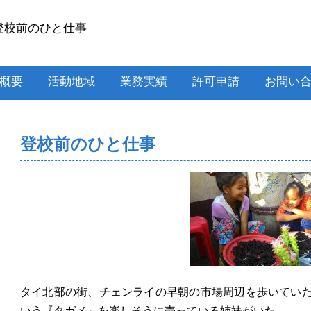
登校前のひと仕事
概要
活動地域
業務実績
許可申請
お問い
登校前のひと仕事
タイ北部の街、チェンライの早朝の市場周辺を歩いてい
いう『タガメ』を楽しそうに売っている姉妹がいた。