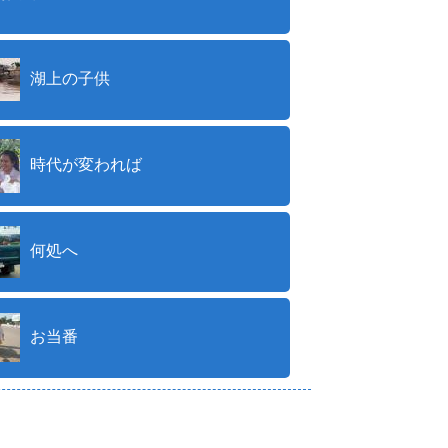
湖上の子供
時代が変われば
何処へ
お当番